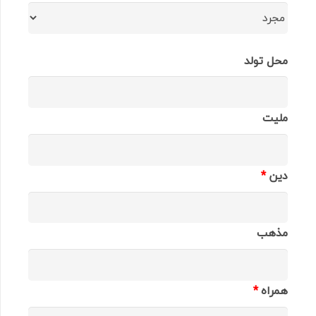
محل تولد
ملیت
دین
*
مذهب
همراه
*